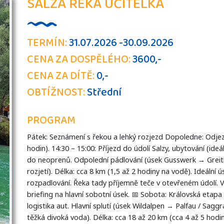
SALZA ŘEKA UČITELKA
TERMÍN:
31.07.2026 -30.09.2026
CENA ZA DOSPĚLÉHO:
3600,-
CENA ZA DÍTĚ:
0,-
OBTÍŽNOST:
Střední
PROGRAM
Pátek: Seznámení s řekou a lehký rozjezd Dopoledne: Odjez
hodin). 14:30 – 15:00: Příjezd do údolí Salzy, ubytování (ide
do neoprenů. Odpolední pádlování (úsek Gusswerk → Greith)
rozjetí). Délka: cca 8 km (1,5 až 2 hodiny na vodě). Ideální
rozpadlování. Řeka tady příjemně teče v otevřeném údolí. 
briefing na hlavní sobotní úsek. 📅 Sobota: Královská etapa
logistika aut. Hlavní splutí (úsek Wildalpen → Palfau / Sag
těžká divoká voda). Délka: cca 18 až 20 km (cca 4 až 5 hodin