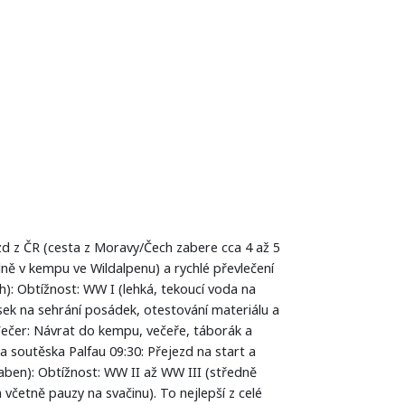
d z ČR (cesta z Moravy/Čech zabere cca 4 až 5
álně v kempu ve Wildalpenu) a rychlé převlečení
: Obtížnost: WW I (lehká, tekoucí voda na
 úsek na sehrání posádek, otestování materiálu a
Večer: Návrat do kempu, večeře, táborák a
 a soutěska Palfau 09:30: Přejezd na start a
graben): Obtížnost: WW II až WW III (středně
 včetně pauzy na svačinu). To nejlepší z celé