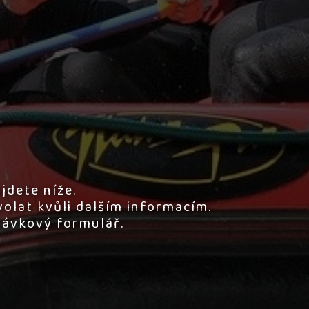
jdete níže.
olat kvůli dalším informacím.
távkový formulář.