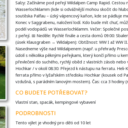
Salzy: Začínáme pod peřejí Wildalpen Camp Rapid. Cestou 
Wasserlochklamm (kde si odvážnější mohou skočit do hlub
soutěska Palfau – úzký vápencový kaňon, kde se pádluje me
Konec v Saggrabenu, naložení lodí. Kdo bude mít chuť, můž
podél vodopádů ve Wasserlochklamm. Večer: Společné poseze
z peřejí. 📅 Neděle: Rychlé finále a cesta domů 09:00: Sbale
(úsek Klausgraben → Wildalpen): Obtížnost: WW I až WW II. 
Nasedneme výše nad Wildalpenem (např. u přehrady Presceny
údolí s několika pěknými peřejkami, který končí přímo u ke
převlečení do suchého, rychlý oběd z vlastních zásob nebo 
Hochkar / v okolí 08:30: Přejezd k nástupu na ferratu. Heli-
ferrata přímo v lyžařském středisku Hochkar (kousek od Pal
vzdušná, s parádním lanovým mostem). Čas: cca 3 hodiny (ná
CO BUDETE POTŘEBOVAT?
Vlastní stan, spacák, kempingové vybavení
PODROBNOSTI
Tento výlet je vhodný pro děti od 10 let