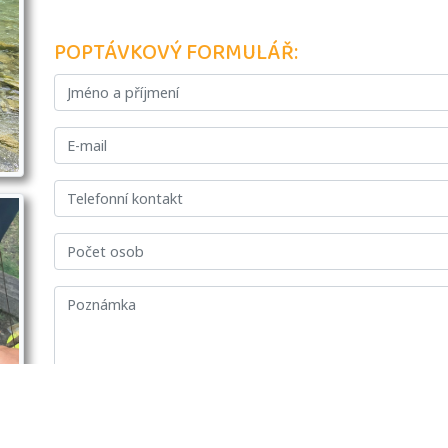
POPTÁVKOVÝ FORMULÁŘ:
Souhlasím s půjčovním řádem a se zpracováním osobní
ODESLAT