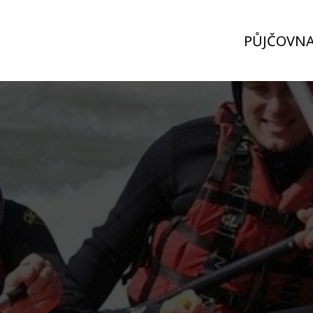
PŮJČOVN