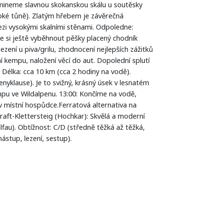
mineme slavnou skokanskou skálu u soutěsky
oké tůně). Zlatým hřebem je závěrečná
zi vysokými skalními stěnami. Odpoledne:
e si ještě vyběhnout pěšky placený chodník
ní u piva/grilu, zhodnocení nejlepších zážitků
ní kempu, naložení věcí do aut. Dopolední splutí
Délka: cca 10 km (cca 2 hodiny na vodě).
klause). Je to svižný, krásný úsek v lesnatém
mpu ve Wildalpenu. 13:00: Končíme na vodě,
v místní hospůdce.Ferratová alternativa na
Kraft-Klettersteig (Hochkar): Skvělá a moderní
fau). Obtížnost: C/D (středně těžká až těžká,
stup, lezení, sestup).