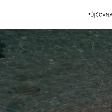
PŮJČOVN