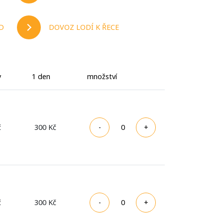
D
DOVOZ LODÍ K ŘECE
y
1 den
množství
č
300 Kč
č
300 Kč