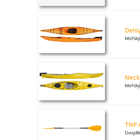
Dels
Mořský 
Neck
Mořský 
TNP 
Dvojdíl