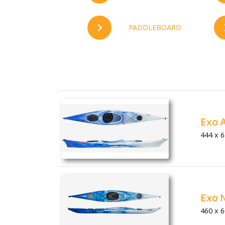
PADDLEBOARD
Exo A
444 x 6
Exo 
460 x 6