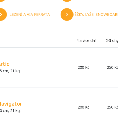
LEZENÍ A VIA FERRATA
BĚŽKY, LYŽE, SNOWBOAR
4 a více dní
2-3 dn
rtic
200 Kč
250 K
5 cm, 21 kg.
Navigator
200 Kč
250 K
0 cm, 21 kg.